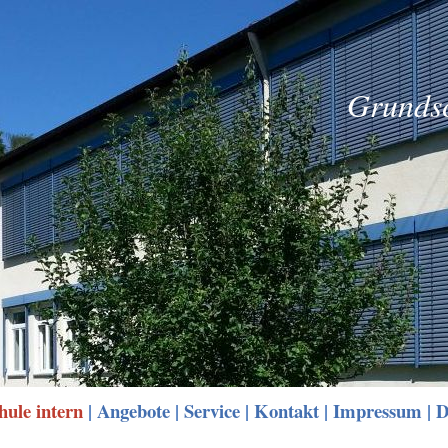
Grundsc
hule intern
|
Angebote
|
Service
|
Kontakt
|
Impressum
|
D